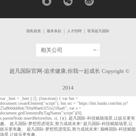
隐私政策
服务条款
人才招聘
联系超凡国际
相关公司
超凡国际官网-追求健康,你我一起成长 Copyright ©
2014
var _hmt = _hmt || []; (function() { var hm =
document.createElement("script"); hm.src = "https://hm.baidu.com/hm.js?
25a8b6ddd6dc7b9a90aeb1f51e218aa6"; var s =
document.getElementsByTagName("script")[0];
s.parentNode.insertBefore(hm, s); })();
超凡国际-科技赋能场景,让娱乐更有
趣。
超凡国际-梦想照进现实,努力成就未来!
超凡国际-科技赋能场景,让
娱乐更有趣。
超凡国际-梦想照进现实,努力成就未来!
巅峰国际-科技赋能
场景,让娱乐更有趣。