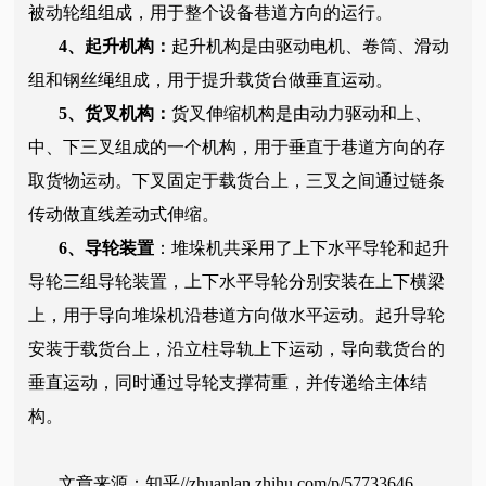
被动轮组组成，用于整个设备巷道方向的运行。
4、起升机构：
起升机构是由驱动电机、卷筒、滑动
组和钢丝绳组成，用于提升载货台做垂直运动。
5、货叉机构：
货叉伸缩机构是由动力驱动和上、
中、下三叉组成的一个机构，用于垂直于巷道方向的存
取货物运动。下叉固定于载货台上，三叉之间通过链条
传动做直线差动式伸缩。
6、导轮装置
：堆垛机共采用了上下水平导轮和起升
导轮三组导轮装置，上下水平导轮分别安装在上下横梁
上，用于导向堆垛机沿巷道方向做水平运动。起升导轮
安装于载货台上，沿立柱导轨上下运动，导向载货台的
垂直运动，同时通过导轮支撑荷重，并传递给主体结
构。
文章来源：知乎//zhuanlan.zhihu.com/p/57733646