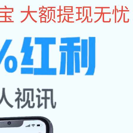
0755-27745666
English
服务支持
超凡国际 中心
联系超凡国际