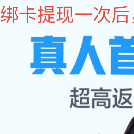
超凡国际
超凡国际
---超凡国际——真空干燥•智能工厂整体解决方案提